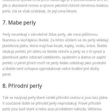
jde o absolutně novou a vysoce jakostní růžově červenou kulatou
perlu. Dá se však očekávat, že její cena klesne.
7. Mabe perly
Perly nevznikají v zárodečné žláze perly, ale mezi plášťovou
tkaninou a skořápkou škeble. Za tímto účelem se do perly vkládají
plastiková jádra, která mají tvar koule, kapky, oválu, srdce. Škeble
obaluje perletí, při sběru se škeble otevře a perly se z ní vyrazí a
plastikové jádro odstraní oddělením, opálením a dutina se zaplní
perletí. U perel jižních moří se perly Mabe odebírají jako poslední
a škeble není schopna vyprodukovat velice kvalitní jiné druhy
perel.
8. Přírodní perly
Tak se nazývají perly které vznikli přírodní cestou a jsou bez jádra.
V současné době se přírodní perly neprodukují. Pravé přírodní
perly jsou buď staré a nebo jsou produktem náhody. Většinou