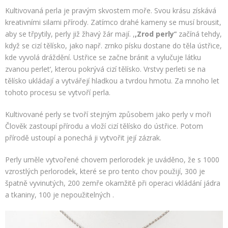
Kultivovaná perla je pravým skvostem moře. Svou krásu získává
kreativními silami přírody. Zatímco drahé kameny se musí brousit,
aby se třpytily, perly již žhavý žár mají. ,
,Zrod perly‘
‘ začíná tehdy,
když se cizí tělísko, jako např. zrnko písku dostane do těla ústřice,
kde vyvolá dráždění. Ustřice se začne bránit a vylučuje látku
zvanou perlet‘, kterou pokrývá cizí tělísko. Vrstvy perleti se na
tělísko ukládají a vytvářejí hladkou a tvrdou hmotu. Za mnoho let
tohoto procesu se vytvoří perla.
Kultivované perly se tvoří stejným způsobem jako perly v moři
Člověk zastoupí přírodu a vloží cizí tělísko do ústřice. Potom
přírodě ustoupí a ponechá ji vytvořit její zázrak.
Perly uměle vytvořené chovem perlorodek je uváděno, že s 1000
vzrostlých perlorodek, které se pro tento chov použijí, 300 je
špatně vyvinutých, 200 zemře okamžitě při operaci vkládání jádra
a tkaniny, 100 je nepoužitelných .