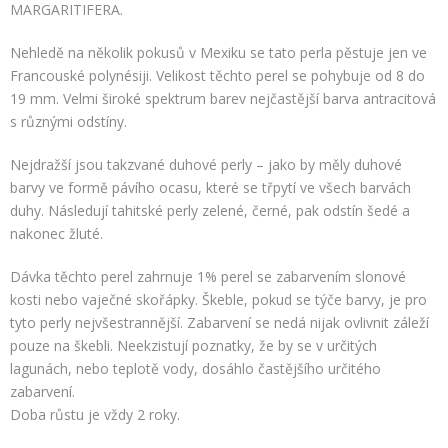
MARGARITIFERA.
Nehledě na několik pokusů v Mexiku se tato perla pěstuje jen ve
Francouské polynésiji. Velikost těchto perel se pohybuje od 8 do
19 mm. Velmi široké spektrum barev nejčastější barva antracitová
s různými odstíny.
Nejdražší jsou takzvané duhové perly – jako by měly duhové
barvy ve formě pávího ocasu, které se třpytí ve všech barvách
duhy. Následují tahitské perly zelené, černé, pak odstín šedé a
nakonec žluté.
Dávka těchto perel zahrnuje 1% perel se zabarvením slonové
kosti nebo vaječné skořápky. Škeble, pokud se týče barvy, je pro
tyto perly nejvšestrannější. Zabarvení se nedá nijak ovlivnit záleží
pouze na škebli. Neekzistují poznatky, že by se v určitých
lagunách, nebo teplotě vody, dosáhlo častějšího určitého
zabarvení.
Doba růstu je vždy 2 roky.