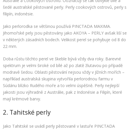
Austrálie a Cookových ostrovů. Ooznačují se tak obvykle bílé a
šedé australské pěstované perly. Perly cookových ostrovů, perly s
filipín, indonésie.
Jako perlorodka se většinou používá PINCTADA MAXIMA.
Jihomořské pely jsou pěstovány jako AKOYA – PERLY avšak liší se
v některých zásadních bodech. Velikost perel se pohybuje od 8 do
22 mm.
Doba růstu těchto perel ve škeble bývá vždy dva roky. Barevné
spektrum je velmi široké od bílé až po zlatě žlutavou po případě
modravě šedou. Oblasti pěstování nejsou vždy v Jížních mořích –
například australská skupina vytvořila perlorodnou farmu v
Súdánu blízko Rudého moře a to velmi úspěšně. Perly nejlepší
jakosti jsou výhradně z Austrálie, pak z Indonésie a Filipín, které
mají krémové barvy.
2. Tahitské perly
Jako Tahitské se uvádí perly pěstované v lastuře PINCTADA