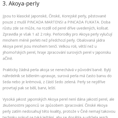
3. Akoya-perly
Jjsou to klasické Japonské, Čínské, Korejské perly, pěstované
pouze z mušlí PINCADA MARTENSI a PINCADA FUKATA. Doba
růstu zde se může, na rozdíl od perel dříve uvedených, kolísat.
Zpravidla je však 1 až 2 roky. Perlorodky pro Akoya perly vylučují
mnohem méně perleti než předchozí perly. Obalovaná jádra
Akoya perel jsou mnohem tenčí. Velkou roli, větší než u
jihomořských perel, hraje zpracování surových perel v Japonsku
aČíně.
Prakticky žádná perla akoja se nenechává v původní barvě. Bylý
náhrdelník se bělením upravuje, surová perla má často barvu do
šeda nebo je krémová, z částí šedo zelená. Perly se nejdříve
provrtají pak se bělí, barvi, leští.
Vysoká jakost japonských Akoya perel není dána jakostí perel, ale
zkušenostmi Japonců se způsobem zpracování. Čínské Akoya
perly zatím nedosahují této kvality, protože v Čině nemají takovou
techniku pokud se tyká leštění, aby se dosáhla a udržela jejich