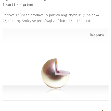
1 karát = 4 grénů
Perlové šńůry se prodávají v palcích anglických 1″ (1 palec =-
25,40 mm). Šńůry se prodávají v délkách 16 – 18 palců.