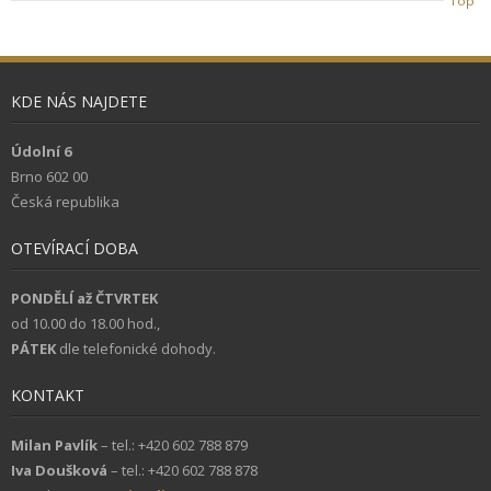
Top
KDE NÁS NAJDETE
Údolní 6
Brno 602 00
Česká republika
OTEVÍRACÍ DOBA
PONDĚLÍ až ČTVRTEK
od 10.00 do 18.00 hod.,
PÁTEK
dle telefonické dohody.
KONTAKT
Milan Pavlík
– tel.: +420 602 788 879
Iva Doušková
– tel.: +420 602 788 878