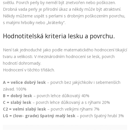
světlu. Povrch perly by neměl být znetvořen nebo poškozen.
Drobná vada perly je přírodní úkaz a někdy může být atraktivní.
Někdy můžeme uspět s perlami s drobným poškozením povrchu,
s malými hrbolky nebo „kráterky“.
Hodnotitelská kriteria lesku a povrchu.
Není tak jednoduché jako podle matematického hodnocení tikající
tvaru a velikosti. V mezinárodním hodnocení se lesk, povrch
hodnotí dohromady.
Hodnocení v těchto třídách.
A = velice dobrý lesk
– povrch bez jakýchkoliv i sebemenších
závad. 100%
B = dobrý lesk
– povrch lehce důlkovatý 40%
C = slabý lesk
– povrch lehce důlkovaný a s rýhami 20%
C2 = velmi slabý lesk
– povrch velkými rýhami 7%
LG = (low- grade) špatný malý lesk
– povrch špatný hrubí 3%