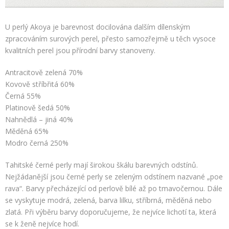
U perlý Akoya je barevnost docilována dalším dílenským
zpracováním surových perel, přesto samozřejmě u těch vysoce
kvalitních perel jsou přírodní barvy stanoveny.
Antracitově zelená 70%
Kovově stříbřitá 60%
Černá 55%
Platinově šedá 50%
Nahnědlá – jiná 40%
Měděná 65%
Modro černá 250%
Tahitské černé perly mají širokou škálu barevných odstínů.
Nejžádanější jsou černé perly se zeleným odstínem nazvané „poe
rava“. Barvy přecházející od perlově bílé až po tmavočernou. Dále
se vyskytuje modrá, zelená, barva lilku, stříbrná, měděná nebo
zlatá. Při výběru barvy doporučujeme, že nejvíce lichotí ta, která
se k ženě nejvíce hodí.