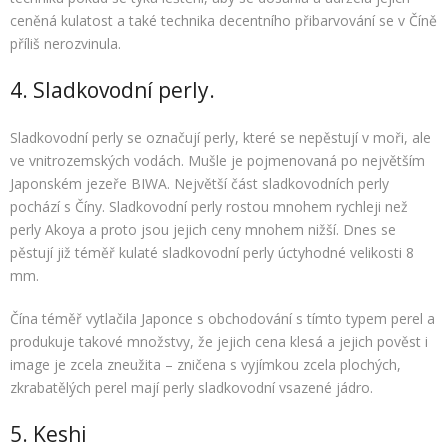
ceněná kulatost a také technika decentního přibarvování se v Číně
příliš nerozvinula.
4. Sladkovodní perly.
Sladkovodní perly se označují perly, které se nepěstují v moři, ale
ve vnitrozemských vodách. Mušle je pojmenovaná po největším
Japonském jezeře BIWA. Největší část sladkovodních perly
pochází s Číny. Sladkovodní perly rostou mnohem rychleji než
perly Akoya a proto jsou jejich ceny mnohem nižší. Dnes se
pěstují již téměř kulaté sladkovodní perly úctyhodné velikosti 8
mm.
Čína téměř vytlačila Japonce s obchodování s tímto typem perel a
produkuje takové množstvy, že jejich cena klesá a jejich pověst i
image je zcela zneužita – zničena s vyjímkou zcela plochých,
zkrabatělých perel mají perly sladkovodní vsazené jádro.
5. Keshi