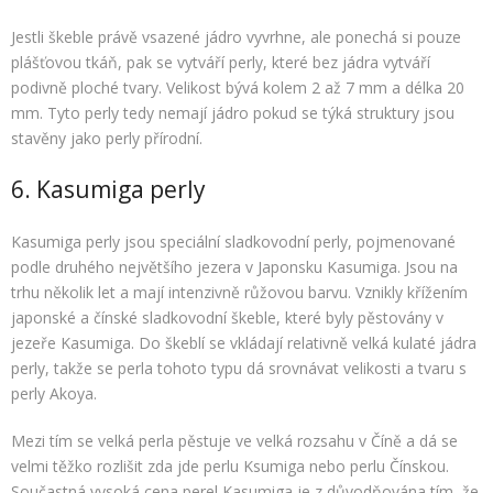
Jestli škeble právě vsazené jádro vyvrhne, ale ponechá si pouze
plášťovou tkáň, pak se vytváří perly, které bez jádra vytváří
podivně ploché tvary. Velikost bývá kolem 2 až 7 mm a délka 20
mm. Tyto perly tedy nemají jádro pokud se týká struktury jsou
stavěny jako perly přírodní.
6. Kasumiga perly
Kasumiga perly jsou speciální sladkovodní perly, pojmenované
podle druhého největšího jezera v Japonsku Kasumiga. Jsou na
trhu několik let a mají intenzivně růžovou barvu. Vznikly křížením
japonské a čínské sladkovodní škeble, které byly pěstovány v
jezeře Kasumiga. Do škeblí se vkládají relativně velká kulaté jádra
perly, takže se perla tohoto typu dá srovnávat velikosti a tvaru s
perly Akoya.
Mezi tím se velká perla pěstuje ve velká rozsahu v Číně a dá se
velmi těžko rozlišit zda jde perlu Ksumiga nebo perlu Čínskou.
Součastná vysoká cena perel Kasumiga je z důvodňována tím, že