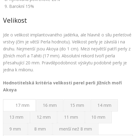
Barokní 15%
Velikost
Jde o velikost implantovaného jadérka, ale hlavně o sílu perleťové
vrstvy (čím je větší Perla hodnotu). Velikost perly je závislá i na
druhu. Nejmenší jsou Akoya (do 1 cm). Mezi největší patří perly z
Jížních moří a Tahiti (17 mm). Absolutní rekord tvoří perla
přesahující 20 mm. Pravděpodobnost výskytu podobné perly je
jedna k milionu.
Hodnotitelská kritéria velikosti perel perli Jížních moří
Akoya
17 mm
16 mm
15 mm
14 mm
13 mm
12 mm
11 mm
10 mm
9 mm
8 mm
menší než 8 mm