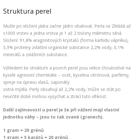
Struktura perel
Mušle po vložení jádra začne jádro obalovat. Perla se Zkládá až
s1000 vrstev a jedna vrstva je 1 až 2 tisíciny milimetru silná.
Složení: 91,8% aragonitových krystalů (forma karbidu vápníku),
5,9% proteiny zvláštní organické substance 2,2% vody, 0,1%
minerálů a zvláštních substance.
Vzhledem ke struktuře a povrch perel jsou velice choulostivé na
kyselé agresivní chemikálie – ocet, kyselina citrónová, parfémy,
spreje na úpravu vlasů, saponáty
ostrá mýdla. Perly obsahují až 2,2% vody, může se stát po
neurčité době mohou vysychat a ztrácí tuto vlhkost.
Další zajímavostí u perel je že při vážení mají vlastní
jednotku váhy – jsou to tak zvané (granech).
1 gram = 20 grénů
1 gram = 5 karátů = 20 grénů