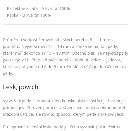
Perfektně kulatá - A kvalita: 100%
Kapka - B kvalita: 100%
Průměrná velikost černých tahitských perel je 8 – 11 mm v
průměru. Největší měří 12 – 14 mm a zřídka se najdou perly,
které měří dokonce až 15 – 18 mm. Obecně platí, že největší perly
jsou nejdražší. Při oceňování perel se hodnotí velikost jadérka,
která se pohybuje od 6 do 9 mm. Nejdůležitější je tloušťka vrstev
perly.
Lesk, povrch
Vytvoření perly z drobounkého kousku písku v ústřici je fascinující
přírodní jev. Přirozený proces vrstvení není pouhou obranou proti
dráždění ústřice, ale rovněž způsob, kterým perla získá svůj lesk.
Pro správné ocenění lesku perly je třeba vystavit ji slunečnímu